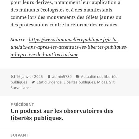
pour leurs dérives, notamment leur application à
des militants écologistes et à des manifestants,
comme lors des mouvements des Gilets jaunes ou
des protestations contre la réforme des retraites.
Source :
https://www.lanouvellerepublique.fr/a-la-
une/dix-ans-apres-les-attentats-les-libertes-publiques-
a-l-epreuve-de-l-antiterrorisme
Publié
Auteur
Catégories
16 janvier 2025
admin5789
Actualité des libertés
le
Mots-
publiques
Etat d'urgence
,
Libertés publiques
,
Micas
,
Silt
,
clés
Surveillance
Navigation
PRÉCÉDENT
de
Un podcast sur les observatoires des
Article
l’article
libertés publiques.
précédent :
SUIVANT