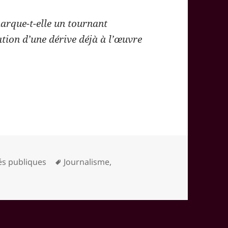
marque-t-elle un tournant
tion d’une dérive déjà à l’œuvre
Mots-
tés publiques
Journalisme
,
clés