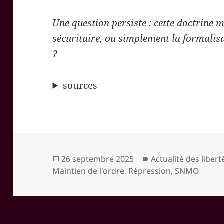
Une question persiste : cette doctrine 
sécuritaire, ou simplement la formalisa
?
sources
Publié
Catégories
26 septembre 2025
Actualité des liber
le
Maintien de l'ordre
,
Répression
,
SNMO