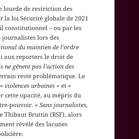
 lourde de restriction des
r la loi Sécurité globale de 2021
l constitutionnel – ou par les
 journalistes lors des
ional du maintien de l’ordre
 aux reporters le droit de
ls ne gênent pas l’action des
 terrain reste problématique. Le
t
« violences urbaines »
et
«
er cette opacité, au mépris du
ntre-pouvoir.
« Sans journalistes,
ge Thibaut Bruttin (RSF), alors
ement révélé des lacunes
olicière.