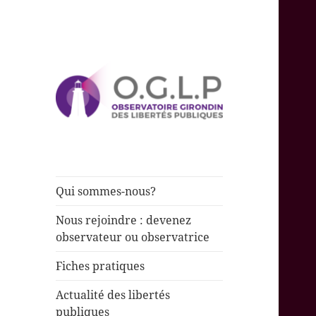
Observer et rendre compte de
Observatoire
l’état des libertés publiques
Girondin des
Libertés
Qui sommes-nous?
Publiques
Nous rejoindre : devenez
observateur ou observatrice
Fiches pratiques
Actualité des libertés
publiques