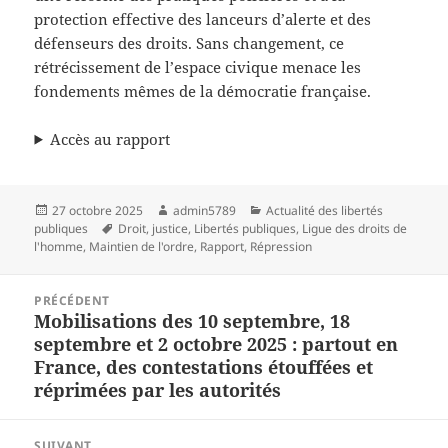
protection effective des lanceurs d’alerte et des
défenseurs des droits. Sans changement, ce
rétrécissement de l’espace civique menace les
fondements mêmes de la démocratie française.
Accès au rapport
Publié
Auteur
Catégories
27 octobre 2025
admin5789
Actualité des libertés
le
Mots-
publiques
Droit
,
justice
,
Libertés publiques
,
Ligue des droits de
clés
l'homme
,
Maintien de l'ordre
,
Rapport
,
Répression
Navigation
PRÉCÉDENT
de
Mobilisations des 10 septembre, 18
Article
l’article
septembre et 2 octobre 2025 : partout en
précédent :
France, des contestations étouffées et
réprimées par les autorités
SUIVANT