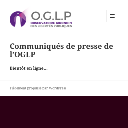
MENU
ET
Observatoire Girondin des
WIDGETS
Libertés Publiques
Communiqués de presse de
l’OGLP
Bientôt en ligne…
Fièrement propulsé par WordPress