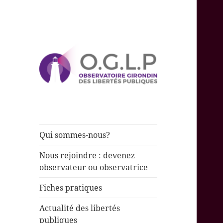
Observer et rendre compte de
Observatoire
l’état des libertés publiques
Girondin des
Libertés
Qui sommes-nous?
Publiques
Nous rejoindre : devenez
observateur ou observatrice
Fiches pratiques
Actualité des libertés
publiques