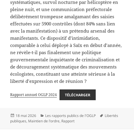
systématiques, survol nocturne par hélicoptère en
pleine nuit, et une communication préfectorale
délibérément trompeuse amalgamant des saisies
effectuées sur 5900 contrôles (dont 84% sans lien
avec la manifestation) à un prétendu arsenal des
manifestants. Ce dispositif d’intimidation,
comparable à celui déployé à Saïx en début d’année,
ne révèle-t-il pas finalement une politique
gouvernementale inquiétante de criminalisation et
de découragement systématique des mouvements
écologistes, constituant une atteinte sérieuse à la
liberté d’expression et de réunion ?
Rapport annuel OGLP 2024
TÉLÉCHARGER
Publié
Catégories
Mots-
18 mai 2026
Les rapports publics de l'OGLP
Libertés
le
clés
publiques
,
Maintien de l'ordre
,
Rapport