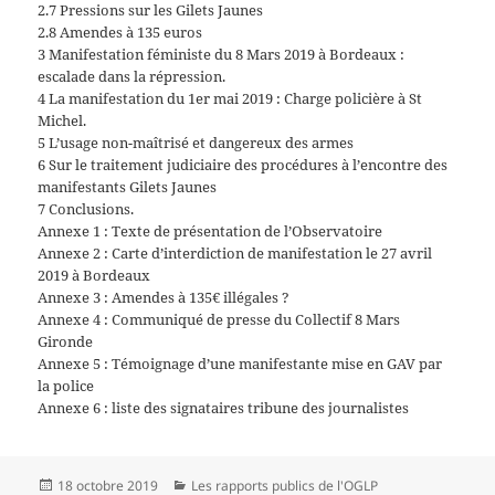
2.7 Pressions sur les Gilets Jaunes
2.8 Amendes à 135 euros
3 Manifestation féministe du 8 Mars 2019 à Bordeaux :
escalade dans la répression.
4 La manifestation du 1er mai 2019 : Charge policière à St
Michel.
5 L’usage non-maîtrisé et dangereux des armes
6 Sur le traitement judiciaire des procédures à l’encontre des
manifestants Gilets Jaunes
7 Conclusions.
Annexe 1 : Texte de présentation de l’Observatoire
Annexe 2 : Carte d’interdiction de manifestation le 27 avril
2019 à Bordeaux
Annexe 3 : Amendes à 135€ illégales ?
Annexe 4 : Communiqué de presse du Collectif 8 Mars
Gironde
Annexe 5 : Témoignage d’une manifestante mise en GAV par
la police
Annexe 6 : liste des signataires tribune des journalistes
Publié
Catégories
18 octobre 2019
Les rapports publics de l'OGLP