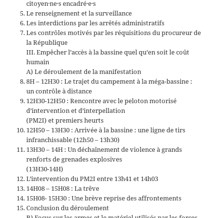
citoyen·ne·s encadré·e·s
Le renseignement et la surveillance
Les interdictions par les arrêtés administratifs
Les contrôles motivés par les réquisitions du procureur de
la République
III. Empêcher l’accès à la bassine quel qu’en soit le coût
humain
A) Le déroulement de la manifestation
8H – 12H30 : Le trajet du campement à la méga-bassine :
un contrôle à distance
12H30-12H50 : Rencontre avec le peloton motorisé
d’intervention et d’interpellation
(PM2I) et premiers heurts
12H50 – 13H30 : Arrivée à la bassine : une ligne de tirs
infranchissable (12h50 – 13h30)
13H30 – 14H : Un déchaînement de violence à grands
renforts de grenades explosives
(13H30-14H)
L’intervention du PM2I entre 13h41 et 14h03
14H08 – 15H08 : La trêve
15H08- 15H30 : Une brève reprise des affrontements
Conclusion du déroulement
B) Focus sur les armes et le matériel utilisés par les forces