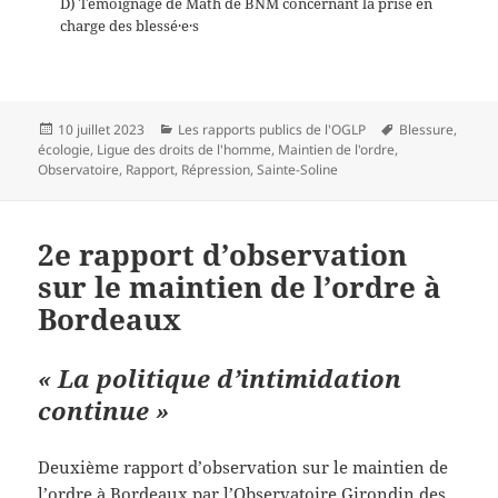
D) Témoignage de Math de BNM concernant la prise en
charge des blessé·e·s
Publié
Catégories
Mots-
10 juillet 2023
Les rapports publics de l'OGLP
Blessure
,
le
clés
écologie
,
Ligue des droits de l'homme
,
Maintien de l'ordre
,
Observatoire
,
Rapport
,
Répression
,
Sainte-Soline
2e rapport d’observation
sur le maintien de l’ordre à
Bordeaux
« La politique d’intimidation
continue »
Deuxième rapport d’observation sur le maintien de
l’ordre à Bordeaux par l’Observatoire Girondin des