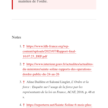
maintien de l’ordre.
Notes
↑
https://www.ldh-france.org/wp-
content/uploads/2023/07/Rapport-final-
10.07.23_DEF.pdf
↑
https://www.interieur.gouv.fr/actualites/actualites-
du-ministere/sainte-soline-rapports-des-operations-
dordre-public-du-24-au-26
↑
Aline Daillère et Salomé Linglet,
L’Ordre et la
force : Enquête sur l’usage de la force par les
représentants de la loi en France
, ACAT, 2016, p. 48 et
s.
↑
https://reporterre.net/Sainte-Soline-6-mois-plus-