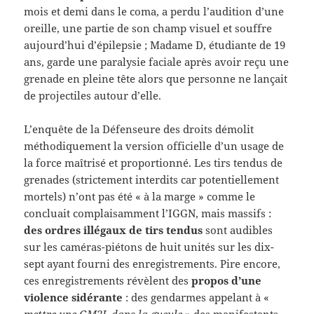
mois et demi dans le coma, a perdu l’audition d’une
oreille, une partie de son champ visuel et souffre
aujourd’hui d’épilepsie ; Madame D, étudiante de 19
ans, garde une paralysie faciale après avoir reçu une
grenade en pleine tête alors que personne ne lançait
de projectiles autour d’elle.
L’enquête de la Défenseure des droits démolit
méthodiquement la version officielle d’un usage de
la force maîtrisé et proportionné. Les tirs tendus de
grenades (strictement interdits car potentiellement
mortels) n’ont pas été « à la marge » comme le
concluait complaisamment l’IGGN, mais massifs :
des ordres illégaux de tirs tendus
sont audibles
sur les caméras-piétons de huit unités sur les dix-
sept ayant fourni des enregistrements. Pire encore,
ces enregistrements révèlent des
propos d’une
violence sidérante
: des gendarmes appelant à «
mettre une GM2L dans la gueule
» des manifestants,