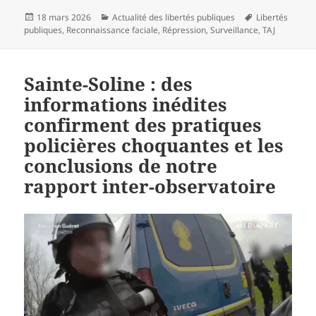
Publié
Catégories
Mots-
18 mars 2026
Actualité des libertés publiques
Libertés
le
clés
publiques
,
Reconnaissance faciale
,
Répression
,
Surveillance
,
TAJ
Sainte-Soline : des
informations inédites
confirment des pratiques
policières choquantes et les
conclusions de notre
rapport inter-observatoire