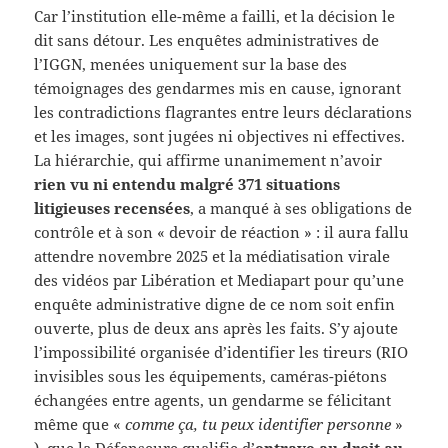
Car l’institution elle-même a failli, et la décision le
dit sans détour. Les enquêtes administratives de
l’IGGN, menées uniquement sur la base des
témoignages des gendarmes mis en cause, ignorant
les contradictions flagrantes entre leurs déclarations
et les images, sont jugées ni objectives ni effectives.
La hiérarchie, qui affirme unanimement n’avoir
rien vu ni entendu malgré 371 situations
litigieuses recensées
, a manqué à ses obligations de
contrôle et à son « devoir de réaction » : il aura fallu
attendre novembre 2025 et la médiatisation virale
des vidéos par Libération et Mediapart pour qu’une
enquête administrative digne de ce nom soit enfin
ouverte, plus de deux ans après les faits. S’y ajoute
l’impossibilité organisée d’identifier les tireurs (RIO
invisibles sous les équipements, caméras-piétons
échangées entre agents, un gendarme se félicitant
même que «
comme ça, tu peux identifier personne
»
), que la Défenseure qualifie d’
entrave au droit au