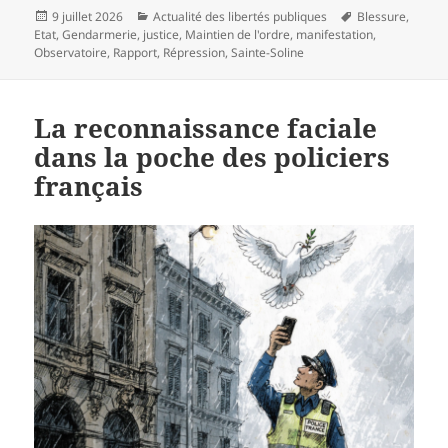
Publié
Catégories
Mots-
9 juillet 2026
Actualité des libertés publiques
Blessure
,
le
clés
Etat
,
Gendarmerie
,
justice
,
Maintien de l'ordre
,
manifestation
,
Observatoire
,
Rapport
,
Répression
,
Sainte-Soline
La reconnaissance faciale
dans la poche des policiers
français