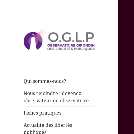
Observer et rendre compte de
Observatoire
l’état des libertés publiques
Girondin des
Libertés
Qui sommes-nous?
Publiques
Nous rejoindre : devenez
observateur ou observatrice
Fiches pratiques
Actualité des libertés
publiques