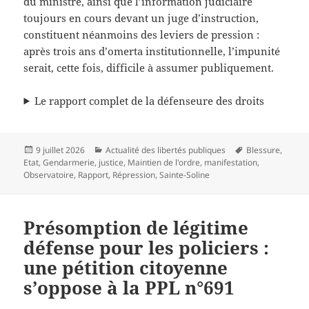
du ministre, ainsi que l’information judiciaire
toujours en cours devant un juge d’instruction,
constituent néanmoins des leviers de pression :
après trois ans d’omerta institutionnelle, l’impunité
serait, cette fois, difficile à assumer publiquement.
Le rapport complet de la défenseure des droits
Publié
Catégories
Mots-
9 juillet 2026
Actualité des libertés publiques
Blessure
,
le
clés
Etat
,
Gendarmerie
,
justice
,
Maintien de l'ordre
,
manifestation
,
Observatoire
,
Rapport
,
Répression
,
Sainte-Soline
Présomption de légitime
défense pour les policiers :
une pétition citoyenne
s’oppose à la PPL n°691