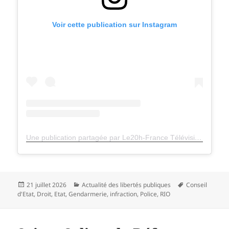
Voir cette publication sur Instagram
Une publication partagée par Le20h-France Télévisions (@le20hfrancetelevisions)
Publié
Catégories
Mots-
21 juillet 2026
Actualité des libertés publiques
Conseil
le
clés
d'Etat
,
Droit
,
Etat
,
Gendarmerie
,
infraction
,
Police
,
RIO