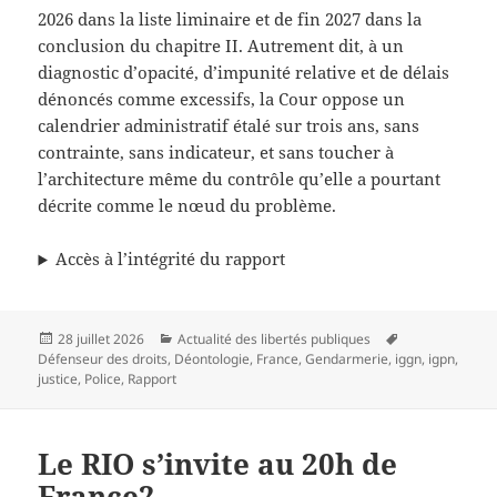
2026 dans la liste liminaire et de fin 2027 dans la
conclusion du chapitre II. Autrement dit, à un
diagnostic d’opacité, d’impunité relative et de délais
dénoncés comme excessifs, la Cour oppose un
calendrier administratif étalé sur trois ans, sans
contrainte, sans indicateur, et sans toucher à
l’architecture même du contrôle qu’elle a pourtant
décrite comme le nœud du problème.
Accès à l’intégrité du rapport
Publié
Catégories
Mots-
28 juillet 2026
Actualité des libertés publiques
le
clés
Défenseur des droits
,
Déontologie
,
France
,
Gendarmerie
,
iggn
,
igpn
,
justice
,
Police
,
Rapport
Le RIO s’invite au 20h de
France2