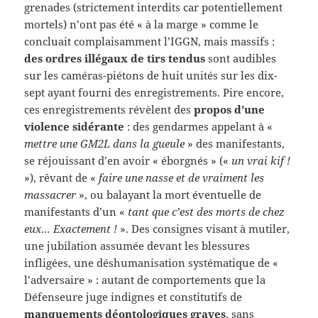
grenades (strictement interdits car potentiellement
mortels) n’ont pas été « à la marge » comme le
concluait complaisamment l’IGGN, mais massifs :
des ordres illégaux de tirs tendus
sont audibles
sur les caméras-piétons de huit unités sur les dix-
sept ayant fourni des enregistrements. Pire encore,
ces enregistrements révèlent des
propos d’une
violence sidérante
: des gendarmes appelant à «
mettre une GM2L dans la gueule
» des manifestants,
se réjouissant d’en avoir « éborgnés » («
un vrai kif !
»), rêvant de «
faire une nasse et de vraiment les
massacrer
», ou balayant la mort éventuelle de
manifestants d’un «
tant que c’est des morts de chez
eux… Exactement !
». Des consignes visant à mutiler,
une jubilation assumée devant les blessures
infligées, une déshumanisation systématique de «
l’adversaire » : autant de comportements que la
Défenseure juge indignes et constitutifs de
manquements déontologiques graves
, sans