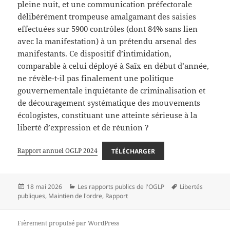
pleine nuit, et une communication préfectorale
délibérément trompeuse amalgamant des saisies
effectuées sur 5900 contrôles (dont 84% sans lien
avec la manifestation) à un prétendu arsenal des
manifestants. Ce dispositif d’intimidation,
comparable à celui déployé à Saïx en début d’année,
ne révèle-t-il pas finalement une politique
gouvernementale inquiétante de criminalisation et
de découragement systématique des mouvements
écologistes, constituant une atteinte sérieuse à la
liberté d’expression et de réunion ?
Rapport annuel OGLP 2024
TÉLÉCHARGER
Publié
Catégories
Mots-
18 mai 2026
Les rapports publics de l'OGLP
Libertés
le
clés
publiques
,
Maintien de l'ordre
,
Rapport
Fièrement propulsé par WordPress