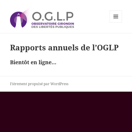
MENU
ET
Observatoire Girondin des
WIDGETS
Libertés Publiques
Rapports annuels de l’OGLP
Bientôt en ligne…
Fièrement propulsé par WordPress