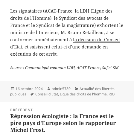
Les signataires (ACAT-France, la LDH (Ligue des
droits de l’Homme), le Syndicat des avocats de
France et le Syndicat de la magistrature) exhortent le
ministre de l’Intérieur, M. Bruno Retailleau, à se
conformer immédiatement à
l
a décision du Conseil
d’Etat
, et saisissent celui-ci d’une demande en
exécution de cet arrêt.
Source : Communiqué commun LDH, ACAT-France, Saf et SM
Publié
Auteur
Catégories
16 octobre 2024
admin5789
Actualité des libertés
le
Mots-
publiques
Conseil d'Etat
,
Ligue des droits de l'homme
,
RIO
clés
Navigation
PRÉCÉDENT
de
Répression écologiste : la France est le
Article
l’article
pire pays d’Europe selon le rapporteur
précédent :
Michel Frost.