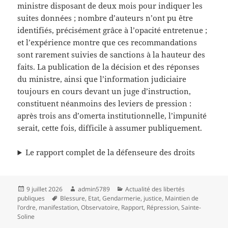
ministre disposant de deux mois pour indiquer les
suites données ; nombre d’auteurs n’ont pu être
identifiés, précisément grâce à l’opacité entretenue ;
et l’expérience montre que ces recommandations
sont rarement suivies de sanctions à la hauteur des
faits. La publication de la décision et des réponses
du ministre, ainsi que l’information judiciaire
toujours en cours devant un juge d’instruction,
constituent néanmoins des leviers de pression :
après trois ans d’omerta institutionnelle, l’impunité
serait, cette fois, difficile à assumer publiquement.
Le rapport complet de la défenseure des droits
Publié
Auteur
Catégories
9 juillet 2026
admin5789
Actualité des libertés
le
Mots-
publiques
Blessure
,
Etat
,
Gendarmerie
,
justice
,
Maintien de
clés
l'ordre
,
manifestation
,
Observatoire
,
Rapport
,
Répression
,
Sainte-
Soline