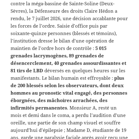
contre la méga-bassine de Sainte-Soline (Deux-
Sèvres), la Défenseure des droits Claire Hédon a
rendu, le 7 juillet 2026, une décision accablante pour
les forces de l’ordre. Saisie d’office puis par
soixante-quinze personnes (blessés et témoins),
l’institution dresse le bilan d’une opération de
maintien de l’ordre hors de contrôle :
5 015
grenades lacrymogènes, 89 grenades de
désencerclement, 40 grenades assourdissantes et
81 tirs de LBD
déversés en quelques heures sur les
manifestants. Le bilan humain est effroyable :
plus
de 200 blessés selon les observateurs, dont deux
hommes au pronostic vital engagé, des personnes
éborgnées, des mâchoires arrachées, des
infirmités permanentes
. Monsieur A, resté un
mois et demi dans le coma, a perdu l’audition d’une
oreille, une partie de son champ visuel et souffre
aujourd’hui d’épilepsie ; Madame D, étudiante de 19
ans, garde une paralysie faciale après avoir reçu une