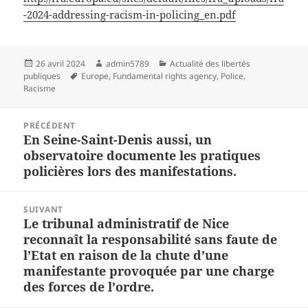
-2024-addressing-racism-in-policing_en.pdf
Publié
Auteur
Catégories
26 avril 2024
admin5789
Actualité des libertés
le
Mots-
publiques
Europe
,
Fundamental rights agency
,
Police
,
clés
Racisme
Navigation
PRÉCÉDENT
de
En Seine-Saint-Denis aussi, un
Article
l’article
observatoire documente les pratiques
précédent :
policières lors des manifestations.
SUIVANT
Le tribunal administratif de Nice
Article
reconnaît la responsabilité sans faute de
suivant :
l’Etat en raison de la chute d’une
manifestante provoquée par une charge
des forces de l’ordre.