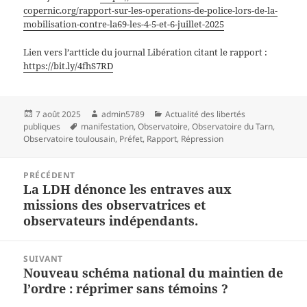
copernic.org/rapport-sur-les-operations-de-police-lors-de-la-
mobilisation-contre-la69-les-4-5-et-6-juillet-2025
Lien vers l’artticle du journal Libération citant le rapport :
https://bit.ly/4fhS7RD
Publié
Auteur
Catégories
7 août 2025
admin5789
Actualité des libertés
le
Mots-
publiques
manifestation
,
Observatoire
,
Observatoire du Tarn
,
clés
Observatoire toulousain
,
Préfet
,
Rapport
,
Répression
Navigation
PRÉCÉDENT
de
La LDH dénonce les entraves aux
Article
l’article
missions des observatrices et
précédent :
observateurs indépendants.
SUIVANT
Nouveau schéma national du maintien de
Article
l’ordre : réprimer sans témoins ?
suivant :