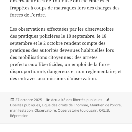
observateur.ices de Toulouse ont été ciblé.es et
frappé.es à coups de matraques lors des charges des
forces de l’ordre.
Les observations effectuées par les observatoires
des pratiques policières le 10 septembre, le 18
septembre et le 2 octobre rendent compte des
pratiques des autorités devenues habituelles lors
des mobilisations citoyennes : des arrêtés
préfectoraux liberticides, un emploi de la force
disproportionné, dangereux et non réglementaire, et
des entraves aux missions d’observation.
Publié
Catégories
Mots-
27 octobre 2025
Actualité des libertés publiques
le
clés
Libertés publiques
,
Ligue des droits de l'homme
,
Maintien de l'ordre
,
manifestation
,
Observatoire
,
Observatoire toulousain
,
ORLIB
,
Répression