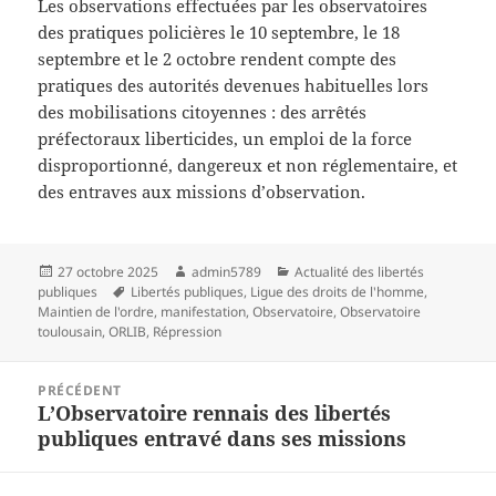
Les observations effectuées par les observatoires
des pratiques policières le 10 septembre, le 18
septembre et le 2 octobre rendent compte des
pratiques des autorités devenues habituelles lors
des mobilisations citoyennes : des arrêtés
préfectoraux liberticides, un emploi de la force
disproportionné, dangereux et non réglementaire, et
des entraves aux missions d’observation.
Publié
Auteur
Catégories
27 octobre 2025
admin5789
Actualité des libertés
le
Mots-
publiques
Libertés publiques
,
Ligue des droits de l'homme
,
clés
Maintien de l'ordre
,
manifestation
,
Observatoire
,
Observatoire
toulousain
,
ORLIB
,
Répression
Navigation
PRÉCÉDENT
de
L’Observatoire rennais des libertés
Article
l’article
publiques entravé dans ses missions
précédent :